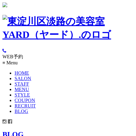
WEB予約
≡
Menu
HOME
SALON
STAFF
MENU
STYLE
COUPON
RECRUIT
BLOG
BLOG