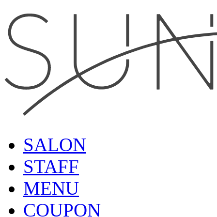
SALON
STAFF
MENU
COUPON